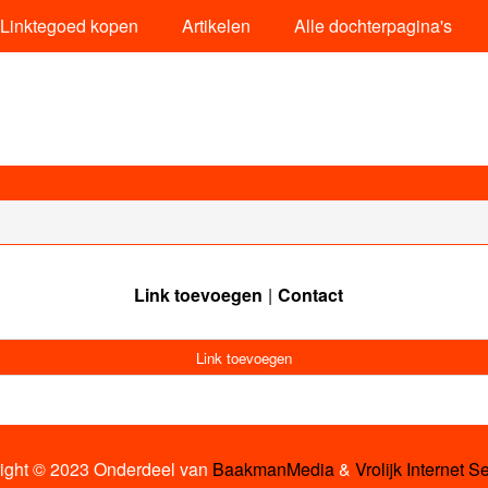
Linktegoed kopen
Artikelen
Alle dochterpagina's
Link toevoegen
Contact
Link toevoegen
ight © 2023 Onderdeel van
BaakmanMedia
&
Vrolijk Internet S