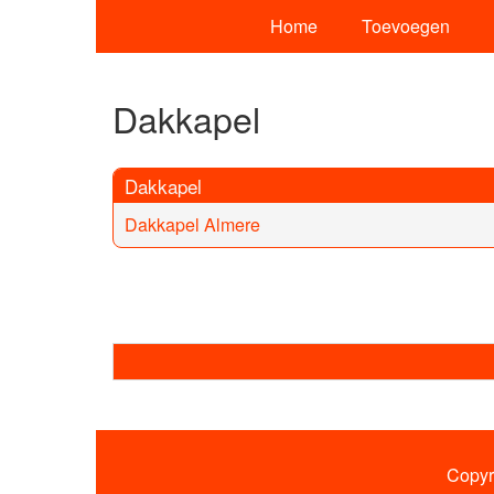
Home
Toevoegen
Dakkapel
Dakkapel
Dakkapel Almere
Copyr