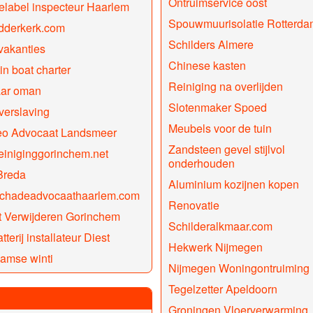
Ontruimservice oost
elabel inspecteur Haarlem
Spouwmuurisolatie Rotterda
idderkerk.com
Schilders Almere
vakanties
Chinese kasten
in boat charter
Reiniging na overlijden
aar oman
Slotenmaker Spoed
verslaving
Meubels voor de tuin
eo Advocaat Landsmeer
Zandsteen gevel stijlvol
einiginggorinchem.net
onderhouden
Breda
Aluminium kozijnen kopen
lschadeadvocaathaarlem.com
Renovatie
 Verwijderen Gorinchem
Schilderalkmaar.com
tterij installateur Diest
Hekwerk Nijmegen
amse winti
Nijmegen Woningontruiming
Tegelzetter Apeldoorn
Groningen Vloerverwarming