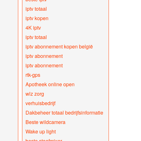
iptv totaal
iptv kopen
4K iptv
iptv totaal
iptv abonnement kopen belgië
iptv abonnement
iptv abonnement
rtk-gps
Apotheek online open
wlz zorg
verhuisbedrijf
Dakbeheer totaal bedrijfsinformatie
Beste wildcamera
Wake up light
beste staafmixer