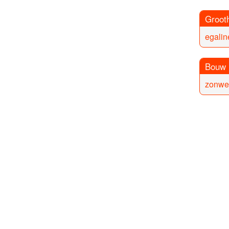
Groot
egalin
Bouw
zonwe