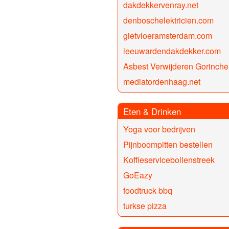
dakdekkervenray.net
denboschelektricien.com
gietvloeramsterdam.com
leeuwardendakdekker.com
Asbest Verwijderen Gorinch
mediatordenhaag.net
Eten & Drinken
Yoga voor bedrijven
Pijnboompitten bestellen
Koffieservicebollenstreek
GoEazy
foodtruck bbq
turkse pizza