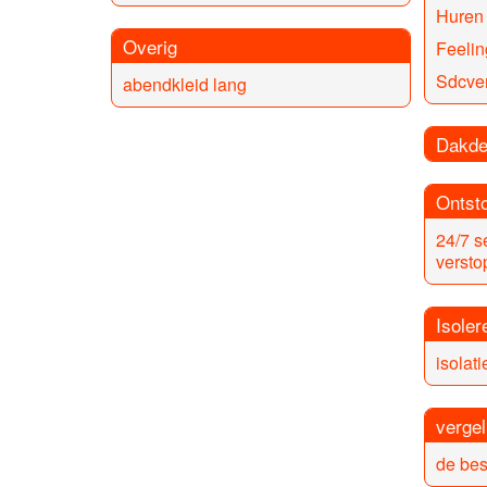
Huren
Overig
Feeli
Sdcve
abendkleid lang
Dakde
Ontsto
24/7 s
versto
Isoler
isolat
vergel
de bes