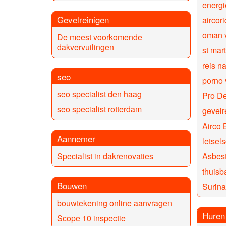
energi
Gevelreinigen
aircor
oman 
De meest voorkomende
dakvervuilingen
st mart
reis n
seo
porno 
seo specialist den haag
Pro D
seo specialist rotterdam
gevelr
Airco 
Aannemer
letse
Asbest
Specialist in dakrenovaties
thuisba
Bouwen
Surina
bouwtekening online aanvragen
Huren
Scope 10 inspectie