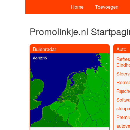
Home
Toevoegen
Promolinkje.nl Startpag
Buienradar
Auto
Refres
Eindh
Sfeerv
Rems
Rijsch
Softwa
sloopa
Premiu
autov