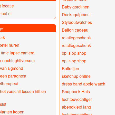
t locatie
Baby gordijnen
loot.nl
Dockequipment
Styleoutwatches
ge
Ballon cadeau
erk
relatiegeschenk
etel huren
relatiegeschenk
 time lapse camera
op is op shop
lcoachinghilversum
op is op shop
 van Egmond
Batterijen
 een paragnost
sketchup online
etherapeut
dress band apple watch
het verschil tussen hiit en
Snapback Hats
luchtbevochtiger
sist
abendkleid lang
planten kopen
luchtbevochtiger