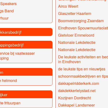
 Speakers
Airco Weert
ngs Band
Glaszetter Haarlem
rhuur
Boomverzorging Zaandam
Eindhoven Spouwmuurisolat
kkersbedrijf
Gietvloer Emmeloord
Nationale Lekdetectie
ppingsbedrijf
Nationale Lekdetectie
ervice bij vaatwasser
De leukste activiteiten en bed
pping
in Eindhoven
de leukste tips en nieuwtjes
en
schoonmaakbedrijven en tips
ie helmond
dakkapelridderkerk.com
dakdekkerlelystad.net
ijker
Kozijnen Dordrecht
te frituurpan
Dakkapel Landsmeer