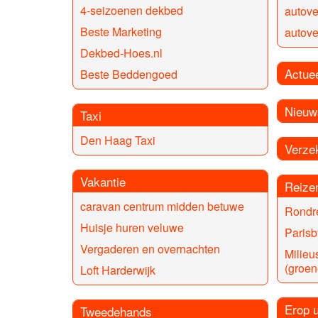
4-seizoenen dekbed
autov
Beste Marketing
autov
Dekbed-Hoes.nl
Actue
Beste Beddengoed
Nieuw
Taxi
Den Haag Taxi
Verze
Vakantie
Reize
caravan centrum midden betuwe
Rondr
Huisje huren veluwe
Parisb
Vergaderen en overnachten
Milieu
(groen
Loft Harderwijk
Erop u
Tweedehands