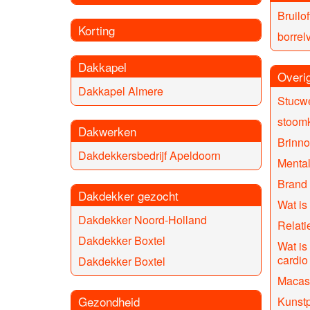
Bruilof
Korting
borrelv
Dakkapel
Overi
Dakkapel Almere
Stucw
stoomk
Dakwerken
Brinno
Dakdekkersbedrijf Apeldoorn
Menta
Brand
Dakdekker gezocht
Wat is
Dakdekker Noord-Holland
Relati
Dakdekker Boxtel
Wat is 
cardio
Dakdekker Boxtel
Macas
Gezondheid
Kunst