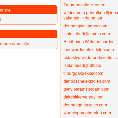
Traprenovatie Heerlen
handel
wildcamera gebruiken tijdens
vakantie in de natuur
e
denhaagstukadoor.com
isolatiebedrijfalmelo.com
Eindhoven Waterontharder
rende raamfolie
leeuwardenelektricien.com
asbestverwijderendeventer.
Isolatiebedrijf Sittard
tilburgdakdekker.com
denboschelektricien.com
gietvloeramsterdam.com
dakdekkervenray.net
denhaagglaszetter.com
warmtepompheerlen.com