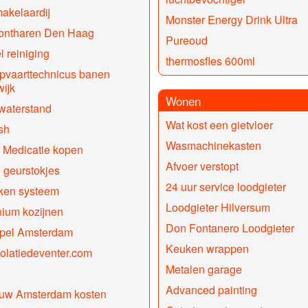
akelaardij
Monster Energy Drink Ultra
 ontharen Den Haag
Pureoud
 reiniging
thermosfles 600ml
pvaarttechnicus banen
ijk
Wonen
waterstand
Wat kost een gietvloer
sh
Wasmachinekasten
 Medicatie kopen
Afvoer verstopt
 geurstokjes
24 uur service loodgieter
ken systeem
Loodgieter Hilversum
ium kozijnen
Don Fontanero Loodgieter
pel Amsterdam
Keuken wrappen
solatiedeventer.com
Metalen garage
Advanced painting
uw Amsterdam kosten