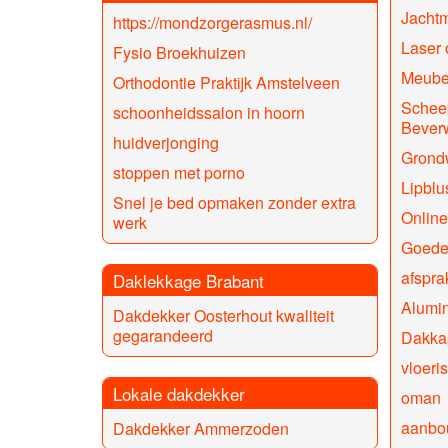
Jachtm
https://mondzorgerasmus.nl/
Laser
Fysio Broekhuizen
Meubel
Orthodontie Praktijk Amstelveen
Schee
schoonheidssalon in hoorn
Beverw
huidverjonging
Grond
stoppen met porno
Lipblu
Snel je bed opmaken zonder extra
Online
werk
Goede
afspra
Daklekkage Brabant
Alumin
Dakdekker Oosterhout kwaliteit
gegarandeerd
Dakka
vloeri
Lokale dakdekker
oman
aanbo
Dakdekker Ammerzoden