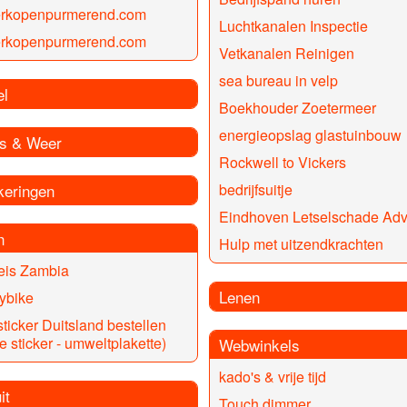
erkopenpurmerend.com
Luchtkanalen Inspectie
erkopenpurmerend.com
Vetkanalen Reinigen
sea bureau in velp
el
Boekhouder Zoetermeer
energieopslag glastuinbouw
s & Weer
Rockwell to Vickers
keringen
bedrijfsuitje
Eindhoven Letselschade Adv
n
Hulp met uitzendkrachten
eis Zambia
Lenen
ybike
sticker Duitsland bestellen
e sticker - umweltplakette)
Webwinkels
kado's & vrije tijd
it
Touch dimmer