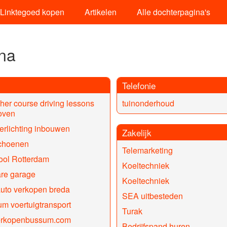
Linktegoed kopen
Artikelen
Alle dochterpagina's
ina
Telefonie
her course driving lessons
tuinonderhoud
oven
erlichting inbouwen
Zakelijk
choenen
Telemarketing
ool Rotterdam
Koeltechniek
re garage
Koeltechniek
uto verkopen breda
SEA uitbesteden
m voertuigtransport
Turak
erkopenbussum.com
Bedrijfspand huren