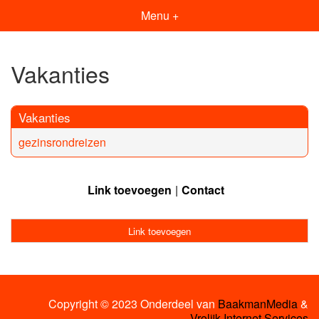
Menu +
Vakanties
Vakanties
gezinsrondreizen
Link toevoegen
Contact
Link toevoegen
Copyright © 2023 Onderdeel van
BaakmanMedia
&
Vrolijk Internet Services